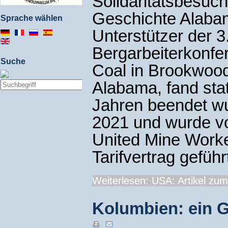
Solidaritätsbesuch
Geschichte Alabam
Sprache wählen
Unterstützer der 3
Bergarbeiterkonfe
Suche
Coal in Brookwood
Alabama, fand stat
Jahren beendet wu
2021 und wurde vo
United Mine Work
Tarifvertrag geführ
Weiterlesen: USA: Artikel zum
Kolumbien: ein G