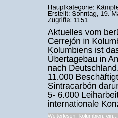
Hauptkategorie: Kämpf
Erstellt: Sonntag, 19. 
Zugriffe: 1151
Aktuelles vom ber
Cerrejón in Kolum
Kolumbiens ist da
Übertagebau in Ame
nach Deutschland. 
11.000 Beschäftig
Sintracarbón darun
5- 6.000 Leiharbei
internationale Ko
Weiterlesen: Kolumbien: ein...