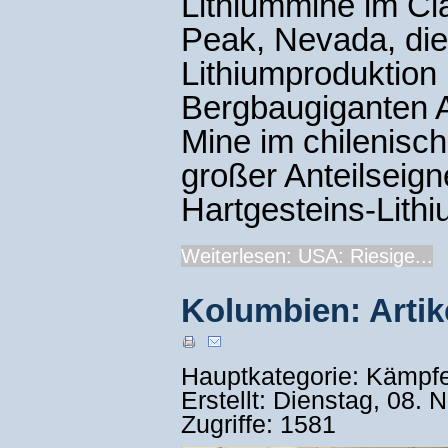
Lithiummine im Cla
Peak, Nevada, die
Lithiumproduktion 
Bergbaugiganten A
Mine im chilenisch
großer Anteilseign
Hartgesteins-Lithi
Weiterlesen: USA: Riesige...
Kolumbien: Artik
Hauptkategorie: Kämpf
Erstellt: Dienstag, 08.
Zugriffe: 1581