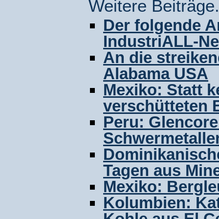
Weitere Beiträge.
Der folgende A
IndustriALL-Ne
An die streike
Alabama USA
Mexiko: Statt k
verschütteten 
Peru: Glencore 
Schwermetalle
Dominikanische
Tagen aus Mine
Mexiko: Bergle
Kolumbien: Kat
Kohle aus El C