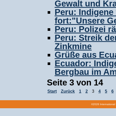
Gewalt und Kra
Peru: Indigene
fort:"Unsere G
Peru: Polizei 
Peru: Streik de
Zinkmine
Grüße aus Ecu
Ecuador: Indig
Bergbau im Am
Seite 3 von 14
Start
Zurück
1
2
3
4
5
6
©2026 International