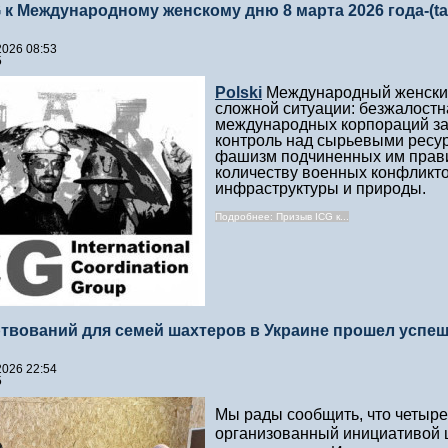
к Международному женскому дню 8 марта 2026 года-(tak
2026 08:53
5
Polski
Международный женский 
сложной ситуации: безжалостн
международных корпораций за
контроль над сырьевыми ресур
фашизм подчиненных им прави
количеству военных конфликт
инфраструктуры и природы.
Подробнее: Призыв ICG к...
твований для семей шахтеров в Украине прошел успеш
2026 22:54
5
Мы рады сообщить, что четыр
организованный инициативой 