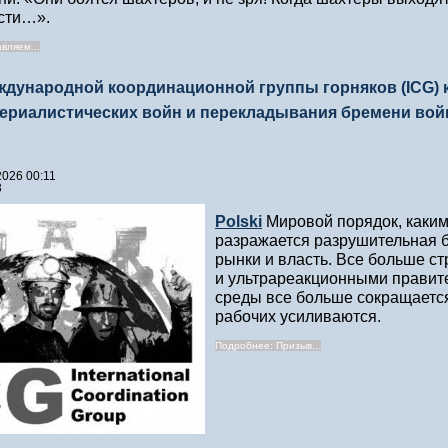
асти…».
вляем...
дународной координационной группы горняков (ICG) к 
ериалистических войн и перекладывания бремени войны
2026 00:11
3
Polski
Мировой порядок, каким 
разражается разрушительная би
рынки и власть. Все больше с
и ультрареакционными правит
среды все больше сокращается
рабочих усиливаются.
Подробнее: Призыв...