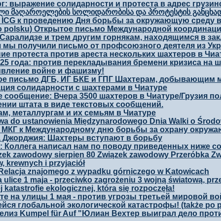
г: выражение солидарности и протеста в адрес грузинс
ლი მაღაროელების სოლიდარობისა და პროტესტის განცხა
ICG к проведению Дня борьбы за окружающую среду в но
po polsku) Открытое письмо Международной координаци
Саралидзе и трем другим горнякам, находящимся в за
 мы получили письмо от профсоюзного деятеля из Укр
ие протеста против ареста нескольких шахтеров в Чиат
025 года: против перекладывания бремени кризиса на ш
вление войне и фашизму!
е письмо ДГБ, ИГ БКЕ и ГПГ Шахтерам, добывающим м
ция солидарности с шахтерами в Чиатуре
 сообщение: Вчера 3500 шахтеров в Чиатуре/Грузия п
нии штата в виде текстовых сообщений.
м, металлургам и их семьям в Чиатуре
wa do ustanowienia Międzynarodowego Dnia Walki o Środ
МКГ к Международному дню борьбы за охрану окружающ
 Джорджия: Шахтеры вступают в борьбу
: Коллега написал нам по поводу приведенных ниже с
zek zawodowy sierpien 80 Związek zawodowy Przeróbka Z
, krewnych i przyjaciół
 Relacja znajomego z wypadku górniczego w Katowicach
 ulice 1 maja - przeciwko zagrożeniu 3 wojną światową, pr
j katastrofie ekologicznej, która się rozpoczęła!
е на улицы 1 мая - против угрозы третьей мировой в
йся глобальной экологической катастрофы! (także po p
елиз Kumpel für Auf "Юлиан Вехтер выиграл дело против 