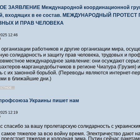
Е ЗАЯВЛЕНИЕ Международной координационной груп
ий, входящих в ее состав. МЕЖДУНАРОДНЫЙ ПРОТЕС
НЫХ И ПРАВ ЧЕЛОВЕКА
2025 12:46
0
организации работников и другие организации мира, осуще
ую солидарность и защиту прав человека, трудовых и про
овместное международное заявление: они осуждают серь
ахтеров-марганцедобытчиков в регионе Чиатура (Грузия) и
ь с их законной борьбой. (Переводы являются интернет-пе
ми в ближайшие дни.)
СТНОЕ...
 профсоюза Украины пишет нам
2025 12:19
5
с спасибо за вашу пролетарскую солидарность с украинск
 самое тяжелое за всю войну время. Электричество дают нам
 предстоит тяжелая и холодная зима. Путин сейчас ракетам