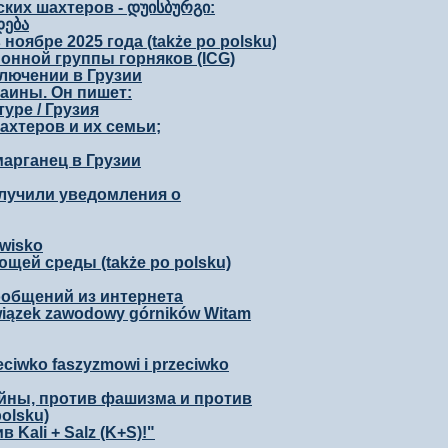
ких шахтеров - დუისბურგი:
დება
ябре 2025 года (także po polsku)
онной группы горняков (ICG)
ключении в Грузии
аины. Он пишет:
уре / Грузия
ахтеров и их семьи;
арганец в Грузии
олучили уведомления о
owisko
ей среды (także po polsku)
ообщений из интернета
wiązek zawodowy górników Witam
zeciwko faszyzmowi i przeciwko
ойны, против фашизма и против
olsku)
Kali + Salz (K+S)!"