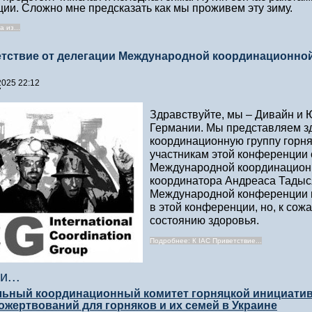
ции. Сложно мне предсказать как мы проживем эту зиму.
 из...
етствие от делегации Международной координационно
2025 22:12
7
Здравствуйте, мы – Дивайн и 
Германии. Мы представляем 
координационную группу горня
участникам этой конференции 
Международной координационн
координатора Андреаса Тадысяк
Международной конференции го
в этой конференции, но, к сож
состоянию здоровья.
Подробнее: К IAC Приветствие...
и...
ьный координационный комитет горняцкой инициативы
ожертвований для горняков и их семей в Украине