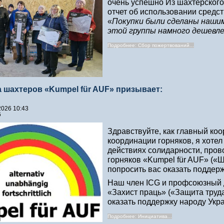
очень успешно Из шахтерског
отчет об использовании средст
«
Покупки были сделаны нашим
этой группы намного дешевле,
Подробнее: Сбор пожертвований...
 шахтеров «Kumpel für AUF» призывает:
2026 10:43
6
Здравствуйте, как главный к
координации горняков, я хоте
действиях солидарности, про
горняков «Kumpel für AUF» («
попросить вас оказать поддер
Наш член ICG и профсоюзный 
«Захист праць» («Защита труда
оказать поддержку народу Укр
Подробнее: Инициатива...