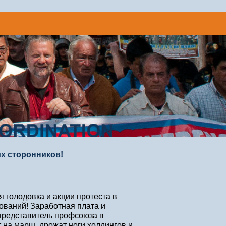
х сторонников!
 голодовка и акции протеста в
ований! Заработная плата и
 представитель профсоюза в
 на марш, дрожат ноги холдингов и