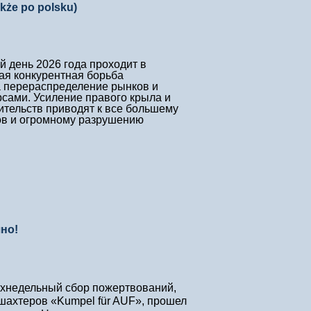
że po polsku)
день 2026 года проходит в
ая конкурентная борьба
 перераспределение рынков и
сами. Усиление правого крыла и
тельств приводят к все большему
ов и огромному разрушению
но!
ехнедельный сбор пожертвований,
шахтеров «Kumpel für AUF», прошел