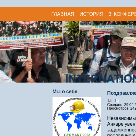
ГЛАВНАЯ
ИСТОРИЯ
3. КОНФЕР
Мы о себе
Поздравляе
Создано: 29.04.
Просмотров: 24
Независимый
Анкаре увен
задолженнос
последние д