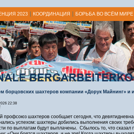
ЕНЦИЯ 2023
КООРДИНАЦИЯ
БОРЬБА ВО ВСЁМ МИРЕ
м борцовских шахтеров компании «Дорук Майнинг» и и
2026 22:38
2
 профсоюз шахтеров сообщает сегодня, что девятидневная
чались успехом: шахтеры добились выполнения своих треб
ти по выплатам будут выплачены. Сбылось то, что сказал
ни: «Они боятся шахтеров, и не зря! Когда шахтеры выходят