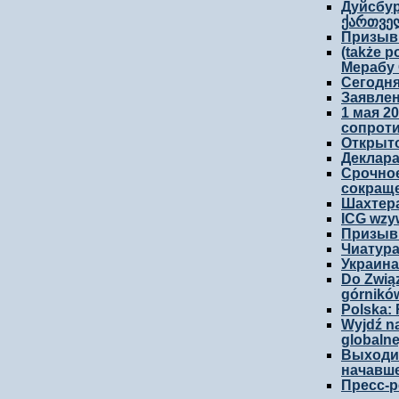
Дуйсбур
ქართვე
Призыв 
(także 
Мерабу 
Сегодня
Заявлен
1 мая 2
сопроти
Открыто
Деклара
Срочное
сокраще
Шахтера
ICG wzy
Призыв 
Чиатура
Украина
Do Zwią
górników
Polska:
Wyjdź na
globalne
Выходит
начавше
Пресс-р