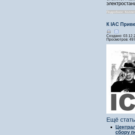
электростан
Подробнее: Коллега
К IAC Прив
Создано: 03.12.
Просмотров: 49
Ещё стать
Централ
сбору п