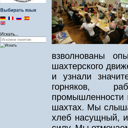
Выбирать язык
Искать...
взволнованы оп
шахтерского движ
и узнали значит
горняков, ра
промышленности 
шахтах. Мы слыша
хлеб насущный, и
силу. Мы отмечае