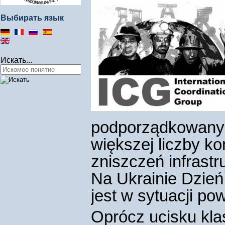
Выбирать язык
Искать...
podporządkowanyc
większej liczby ko
zniszczeń infrastru
Na Ukrainie Dzień
jest w sytuacji p
Oprócz ucisku klas