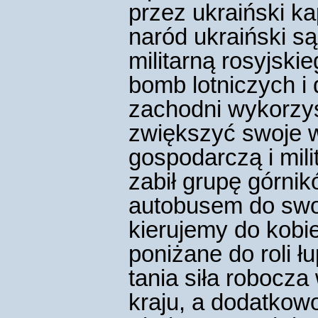
przez ukraiński ka
naród ukraiński s
militarną rosyjski
bomb lotniczych i
zachodni wykorzys
zwiększyć swoje 
gospodarczą i mil
zabił grupę górnik
autobusem do swoi
kierujemy do kobie
poniżane do roli 
tania siła robocz
kraju, a dodatkow