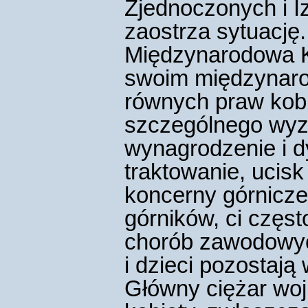
Zjednoczonych i Iz
zaostrza sytuację.
Międzynarodowa K
swoim międzynaro
równych praw kob
szczególnego wyzy
wynagrodzenie i d
traktowanie, ucis
koncerny górnicz
górników, ci częs
chorób zawodowyc
i dzieci pozostają 
Główny ciężar woj