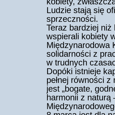
kobiety, zwłaszcza
Ludzie stają się o
sprzeczności.
Teraz bardziej ni
wspierali kobiety 
Międzynarodowa 
solidarności z pr
w trudnych czasa
Dopóki istnieje ka
pełnej równości z
jest „bogate, godn
harmonii z naturą 
Międzynarodowego
8 marca jest dla n