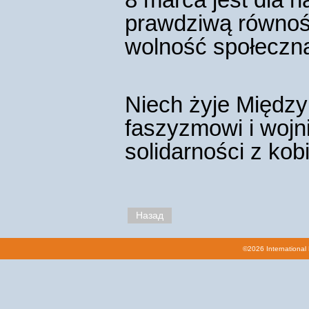
prawdziwą równość
wolność społeczn
Niech żyje Między
faszyzmowi i wojn
solidarności z kob
Назад
©2026 International