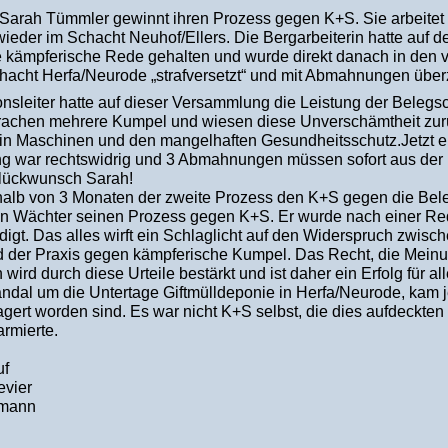
 Sarah Tümmler gewinnt ihren Prozess gegen K+S. Sie arbeitet 
wieder im Schacht Neuhof/Ellers. Die Bergarbeiterin hatte auf
e kämpferische Rede gehalten und wurde direkt danach in den 
chacht Herfa/Neurode „strafversetzt“ und mit Abmahnungen übe
nsleiter hatte auf dieser Versammlung die Leistung der Belegsc
rachen mehrere Kumpel und wiesen diese Unverschämtheit zurück
 in Maschinen und den mangelhaften Gesundheitsschutz.Jetzt en
ng war rechtswidrig und 3 Abmahnungen müssen sofort aus der 
lückwunsch Sarah!
halb von 3 Monaten der zweite Prozess den K+S gegen die Beleg
n Wächter seinen Prozess gegen K+S. Er wurde nach einer Re
ndigt. Das alles wirft ein Schlaglicht auf den Widerspruch zwisc
 der Praxis gegen kämpferische Kumpel. Das Recht, die Mein
n wird durch diese Urteile bestärkt und ist daher ein Erfolg für a
ndal um die Untertage Giftmülldeponie in Herfa/Neurode, kam j
agert worden sind. Es war nicht K+S selbst, die dies aufdeckten
rmierte.
uf
evier
fmann