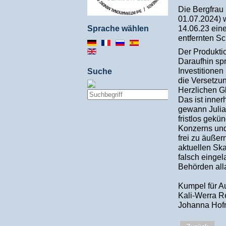
Die Bergfrau
01.07.2024) 
14.06.23 ein
Sprache wählen
entfernten S
Der Produktio
Daraufhin sp
Investitionen
Suche
die Versetzu
Herzlichen G
Das ist inner
gewann Julia
fristlos gekü
Konzerns und
frei zu äußer
aktuellen Ska
falsch eingel
Behörden alla
Kumpel für A
Kali-Werra R
Johanna Ho