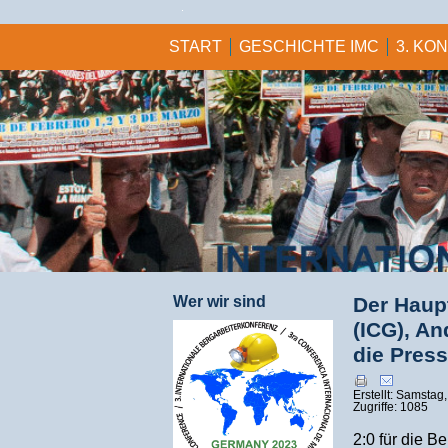
START
GESCHICHTE IMC
3. KO
Wer wir sind
Der Haup
(ICG), An
die Pres
Erstellt: Samstag
Zugriffe: 1085
2:0 für die B