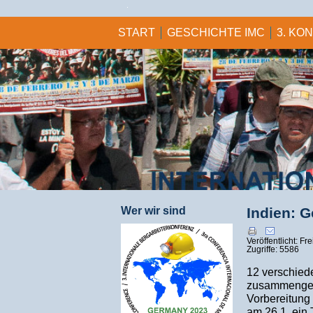
START
GESCHICHTE IMC
3. KO
Wer wir sind
Indien: 
Veröffentlicht: F
Zugriffe: 5586
12 verschied
zusammengesc
Vorbereitung
am 26.1. ein 