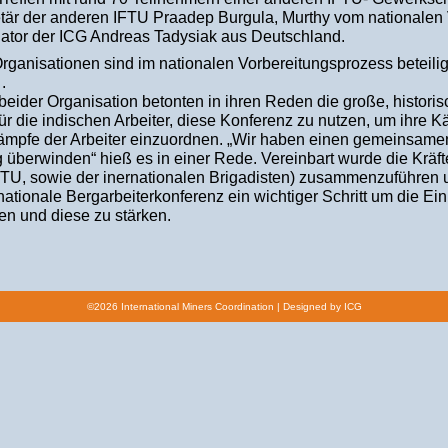
tär der anderen IFTU Praadep Burgula, Murthy vom nationalen
ator der ICG Andreas Tadysiak aus Deutschland.
ganisationen sind im nationalen Vorbereitungsprozess beteiligt
 .
 beider Organisation betonten in ihren Reden die große, histor
ür die indischen Arbeiter, diese Konferenz zu nutzen, um ihre 
ämpfe der Arbeiter einzuordnen. „Wir haben einen gemeinsame
g überwinden“ hieß es in einer Rede. Vereinbart wurde die Kräfte 
FTU, sowie der inernationalen Brigadisten) zusammenzuführen
rnationale Bergarbeiterkonferenz ein wichtiger Schritt um die Ei
en und diese zu stärken.
©2026 International Miners Coordination |
Designed by ICG