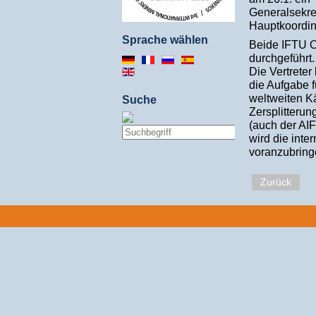
Generalsekre
Hauptkoordin
Sprache wählen
Beide IFTU Or
durchgeführt.
Die Vertreter
die Aufgabe f
weltweiten K
Suche
Zersplitterun
(auch der AI
wird die inte
voranzubring
Zurück